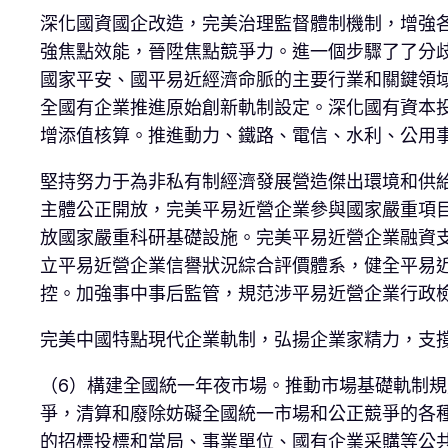
深化國資國企改造，完美治理監督體制機制，增強
強焦點效能，晉陞焦點競爭力。進一個步驟了了分
國家平安、國平易近經濟命脈的主要行業和關鍵領
全國有企業推進原始創新軌制設定。深化國有資本
增添值核算。推進動力、鐵路、電信、水利、公用
堅持努力于為非私有制經濟發展營造傑出環境和供
主體公正開放，完美平易近營企業參與國家嚴重項
放國家嚴重科研基礎設施。完美平易近營企業融資
立平易近營企業信譽狀況綜合評價體系，健全平易
控。加強事中事后監管，規范涉平易近營企業行政
完美中國特點現代企業軌制，弘揚企業家精力，支
（6）構建全國統一年夜市場。推動市場基礎軌制
爭，清算和廢除妨礙全國統一市場和公正競爭的各
的招標投標和當局、事業單位、國有企業采購等公