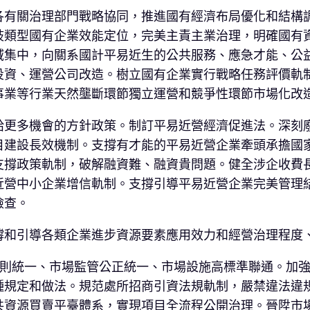
各有關治理部門戰略協同，推進國有經濟布局優化和結構
歧類型國有企業效能定位，完美主責主業治理，明確國有
域集中，向關系國計平易近生的公共服務、應急才能、公
投資、運營公司改造。樹立國有企業實行戰略任務評價軌
事業等行業天然壟斷環節獨立運營和競爭性環節市場化改
給更多機會的方針政策。制訂平易近營經濟促進法。深刻
目建設長效機制。支撐有才能的平易近營企業牽頭承擔國
支撐政策軌制，破解融資難、融資貴問題。健全涉企收費
近營中小企業增信軌制。支撐引導平易近營企業完美管理
檢查。
撐和引導各類企業進步資源要素應用效力和經營治理程度
規則統一、市場監管公正統一、市場設施高標準聯通。加
種規定和做法。規范處所招商引資法規軌制，嚴禁違法違
共資源買賣平臺體系，實現項目全流程公開治理。晉陞市