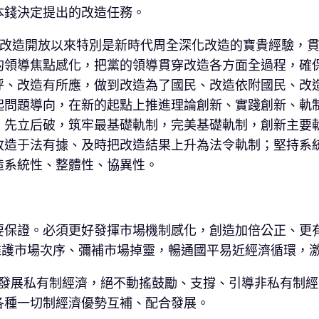
本錢決定提出的改造任務。
用改造開放以來特別是新時代周全深化改造的寶貴經驗，
的領導焦點感化，把黨的領導貫穿改造各方面全過程，確
呼、改造有所應，做到改造為了國民、改造依附國民、改
起問題導向，在新的起點上推進理論創新、實踐創新、軌
、先立后破，筑牢最基礎軌制，完美基礎軌制，創新主要
改造于法有據、及時把改造結果上升為法令軌制；堅持系
造系統性、整體性、協異性。
要保證。必須更好發揮市場機制感化，創造加倍公正、更
好維護市場次序、彌補市場掉靈，暢通國平易近經濟循環，
和發展私有制經濟，絕不動搖鼓勵、支撐、引導非私有制
各種一切制經濟優勢互補、配合發展。