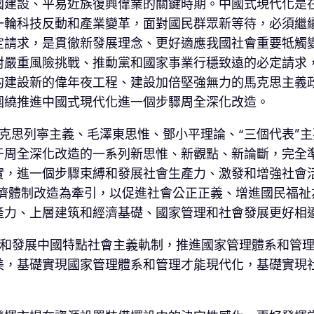
國建設、平易近族復興偉業的關鍵時期。中國式現代化是
一輪科技反動和產業變革，面對國民群眾新等待，必須繼
定請求，是貫徹新發展理念、更好適應我國社會重要牴觸
對嚴重風險挑戰、推動黨和國家事業行穩致遠的必定請求
的建設新的偉年夜工程、建設加倍堅強無力的馬克思主義
圍繞推進中國式現代化進一個步驟周全深化改造。
克思列寧主義、毛澤東思惟、鄧小平理論、“三個代表”
于周全深化改造的一系列新思惟、新觀點、新論斷，完全
實，進一個步驟束縛和發展社會生產力、激發和增強社會
經濟體制改造為牽引，以促進社會公正正義、增進國民福
產力、上層建筑和經濟基礎、國家管理和社會發展更好相
美和發展中國特點社會主義軌制，推進國家管理體系和管
美，基礎實現國家管理體系和管理才能現代化，基礎實現