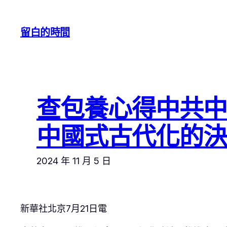
跳
至
留白的時間
主
要
內
容
查包養心得中共
中國式古代化的決
2024 年 11 月 5 日
新華社北京7月21日電