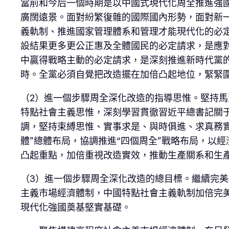
當前和今后一個時期是以中國式現代化周全推進強
廣闊遠景。面對紛繁復雜的國際國內形勢，面對新
義軌制、推進國家管理體系和管理才能現代化的必
設結果更多更公正惠及全體國民的必定請求，是應
中贏得戰略主動的必定請求，是深刻推進新時代黨
時。全黨必須自覺把改造擺在加倍凸起地位，緊緊
（2）進一個步驟周全深化改造的指導思惟。堅持馬
特點社會主義思惟，深刻學習貫徹習近平總書記關
調，堅持束縛思惟、實事求是、與時俱進、求真務
體”總體布局，協調推進“四個周全”戰略布局，以
凸起重點，加倍重視改造實效，推動生產關系和生
（3）進一個步驟周全深化改造的總目標。繼續完
主義市場經濟體制，中國特點社會主義軌制加倍完
現代化強國奠基堅實基礎。