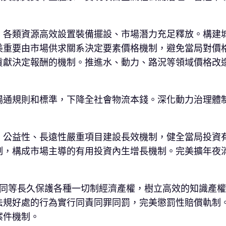
、各類資源高效設置裝備擺設、市場潛力充足釋放。構建
美重要由市場供求關系決定要素價格機制，避免當局對價
貢獻決定報酬的機制。推進水、動力、路況等領域價格改
暢通規則和標準，下降全社會物流本錢。深化動力治理體
、公益性、長遠性嚴重項目建設長效機制，健全當局投資
制，構成市場主導的有用投資內生增長機制。完美擴年夜
法同等長久保護各種一切制經濟產權，樹立高效的知識產
法規好處的行為實行同責同罪同罰，完美懲罰性賠償軌制
案件機制。