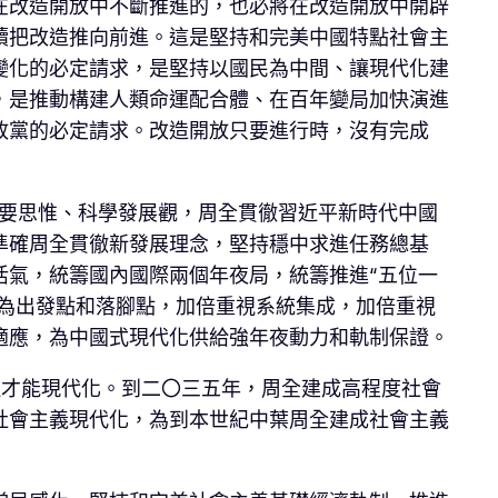
在改造開放中不斷推進的，也必將在改造開放中開辟
續把改造推向前進。這是堅持和完美中國特點社會主
變化的必定請求，是堅持以國民為中間、讓現代化建
，是推動構建人類命運配合體、在百年變局加快演進
政黨的必定請求。改造開放只要進行時，沒有完成
主要思惟、科學發展觀，周全貫徹習近平新時代中國
準確周全貫徹新發展理念，堅持穩中求進任務總基
活氣，統籌國內國際兩個年夜局，統籌推進“五位一
祉為出發點和落腳點，加倍重視系統集成，加倍重視
適應，為中國式現代化供給強年夜動力和軌制保證。
理才能現代化。到二〇三五年，周全建成高程度社會
社會主義現代化，為到本世紀中葉周全建成社會主義