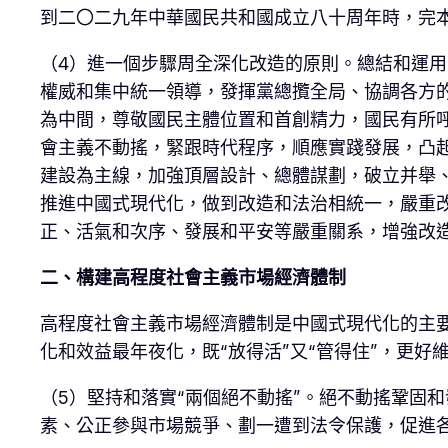
到二〇二九年中華國民共和國成立八十周年時，完
（4）進一個步驟周全深化改造的原則。總結和運
權威和集中統一領導，發揮黨總攬全局、協調各方
為中間，尊敬國民主體位置和首創精力，國民有所
會主義不動搖，緊跟時代程序，順應實踐發展，凸
建設為主線，加強頂層設計、總體謀劃，破立并舉
推進中國式現代化，做到改造和法治相統一，嚴重
正、活氣和次序、發展和平安等嚴重關系，增強改
二、構建高程度社會主義市場經濟體制
高程度社會主義市場經濟體制是中國式現代化的主
化和效益最年夜化，既“放得活”又“管得住”，更
（5）堅持和落實“兩個絕不動搖”。絕不動搖鞏固
素、公正參與市場競爭、劃一遭到法令保護，促進