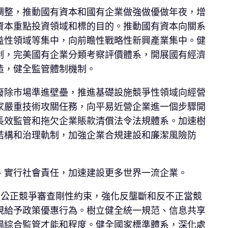
調整，推動國有資本和國有企業做強做優做年夜，增
資本重點投資領域和標的目的。推動國有資本向關系
益性領域等集中，向前瞻性戰略性新興產業集中。健
制，完美國有企業分類考察評價體系，開展國有經濟
造，健全監管體制機制。
廢除市場準進壁壘，推進基礎設施競爭性領域向經營
家嚴重技術攻關任務，向平易近營企業進一個步驟開
長效監管和拖欠企業賬款清償法令法規體系。加速樹
結構和治理軌制，加強企業合規建設和廉潔風險防
、實行社會責任，加速建設更多世界一流企業。
強公正競爭審查剛性約束，強化反壟斷和反不正當競
規給予政策優惠行為。樹立健全統一規范、信息共享
場綜合監管才能和程度。健全國家標準體系，深化處