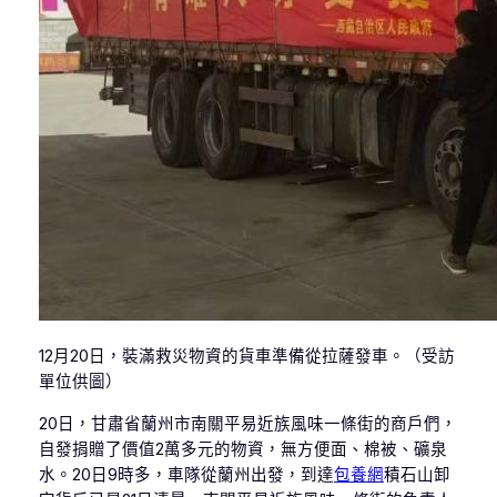
12月20日，裝滿救災物資的貨車準備從拉薩發車。（受訪
單位供圖）
20日，甘肅省蘭州市南關平易近族風味一條街的商戶們，
自發捐贈了價值2萬多元的物資，無方便面、棉被、礦泉
水。20日9時多，車隊從蘭州出發，到達
包養網
積石山卸