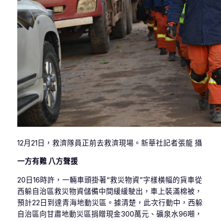
12月21日，救濟隊員正前去救濟現場。新華社記者張龍 攝
一方有難 八方聲援
20日16時許，一輛車頭掛著“救災物資”字樣橫幅的貨車從
西躲自治區救災物資儲備中間緩緩駛出，車上裝滿棉被，
預計22日到達青海地動災區。據清楚，此次行動中，西躲
自治區向甘肅地動災區捐贈現金300萬元、礦泉水96噸，