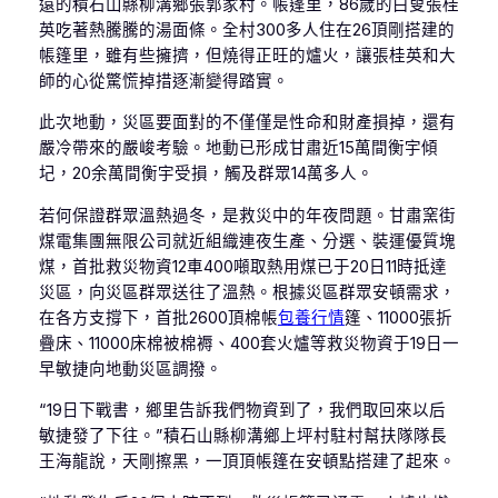
遠的積石山縣柳溝鄉張郭家村。帳篷里，86歲的白叟張桂
英吃著熱騰騰的湯面條。全村300多人住在26頂剛搭建的
帳篷里，雖有些擁擠，但燒得正旺的爐火，讓張桂英和大
師的心從驚慌掉措逐漸變得踏實。
此次地動，災區要面對的不僅僅是性命和財產損掉，還有
嚴冷帶來的嚴峻考驗。地動已形成甘肅近15萬間衡宇傾
圮，20余萬間衡宇受損，觸及群眾14萬多人。
若何保證群眾溫熱過冬，是救災中的年夜問題。甘肅窯街
煤電集團無限公司就近組織連夜生產、分選、裝運優質塊
煤，首批救災物資12車400噸取熱用煤已于20日11時抵達
災區，向災區群眾送往了溫熱。根據災區群眾安頓需求，
在各方支撐下，首批2600頂棉帳
包養行情
篷、11000張折
疊床、11000床棉被棉褥、400套火爐等救災物資于19日一
早敏捷向地動災區調撥。
“19日下戰書，鄉里告訴我們物資到了，我們取回來以后
敏捷發了下往。”積石山縣柳溝鄉上坪村駐村幫扶隊隊長
王海龍說，天剛擦黑，一頂頂帳篷在安頓點搭建了起來。