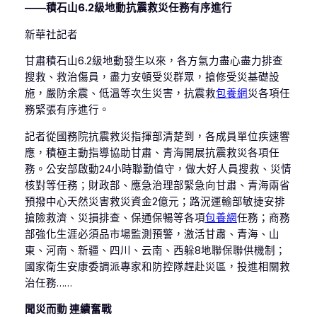
——積石山6.2級地動抗震救災任務有序進行
新華社記者
甘肅積石山6.2級地動發生以來，各方氣力盡心盡力排查
搜救、救治傷員，盡力安頓受災群眾，搶修受災基礎設
施，嚴防余震、低溫等次生災害，抗震救
包養網
災各項任
務緊張有序進行。
記者從國務院抗震救災指揮部清楚到，各成員單位疾速響
應，積極主動指導協助甘肅、青海開展抗震救災各項任
務。公安部啟動24小時聯勤值守，做大好人員搜救、災情
核對等任務；財政部、應急治理部緊急向甘肅、青海兩省
預撥中心天然災害救災資金2億元；路況運輸部敏捷安排
搶險救濟、災損排查、保通保暢等各項
包養網
任務；商務
部強化生涯必須品市場監測預警，激活甘肅、青海、山
東、河南、新疆、四川、云南、西躲8地聯保聯供機制；
國家衛生安康委調派專家和防控隊趕赴災區，投進相關救
治任務……
聞災而動 連續奮戰