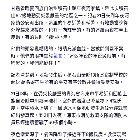
甘肅省臨夏回族自治州積石山縣年夜河家鎮，是此次積石
山6.2級地動受災最嚴重的地區之一。記者21日來到年夜河
家鎮公安派出所，這里的平易近警和輔警，有地動當晚從
外埠趕來聲援的，也有一向駐守的，有的連續兩夜在車上
度過，有的只睡了幾個小時。
他們的頭發亂糟糟的，眼睛充滿血絲。當被問到累不累
時，他們的眼神堅毅
包養
：“這么年夜的年夜災眼前，有
啥累的，我們能挺住！”
記者清楚到，地動發生后，積石山全縣13所寄宿制學校的
超1.4萬名寄宿生所有的平安有序分散并獲得妥當安頓。
21日18時，在受災較嚴重的青海省海東市平易近和回族土
族自治縣中川鄉草灘村，室外的溫度已降至零下4攝氏
度，空中積水上結了一層薄冰。從地動發生后12分鐘就集
結出發算起，到21日入夜，海東市消防救濟支隊的消防人
員已經連續奮戰了60多個小時。
夜色漸漸深了，氣溫降到了接近零下8攝氏度。救濟現場