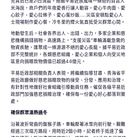
完貨后已是21日清晨。南關平易近族風味一條街的負責人
米海說，商戶們的年夜愛善行讓人動容。愛心牛肉面、愛
心餃子、愛心拉條子、愛心蛋炒飯……災區安頓點愛心人
士現場制作愛心餐，冷冬里的煙火氣直抵受災群眾心間。
地動發生后，社會各界出人、出錢、出力，多家企業和慈
悲機構捐錢捐物。高速路上，“支援災區”車輛滿載急需的
物資疾馳，匯聚成一條源源不絕的愛心長龍。據平易近政
部不完整統計，各類慈悲組織、愛心企業和個人向受災地
區意向捐贈款物價值已超過4.6億元。
平易近政部相關負責人表現，將繼續指導甘肅、青海省平
易近政廳做好慈悲捐贈款物的接受、分發、應用和治理，
有針對性地做好社會組織引導動員任務，催促各級平易近
政部門加強慈悲捐贈治理，確保每一份愛心好心都落到實
處。
確保群眾溫熱過冬
沿著波折彎曲的盤猴子路，車輪壓著冰雪向前行駛。艱難
經過三次塌方路段，用時近2個小時，記者終于抵達了偏