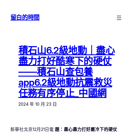
跳
至
留白的時間
主
要
內
容
積石山6.2級地動｜盡心
盡力打好酷寒下的硬仗
——積石山查包養
app6.2級地動抗震救災
任務有序停止_中國網
2024 年 10 月 23 日
新華社北京12月21日電
題：盡心盡力打好嚴冷下的硬仗