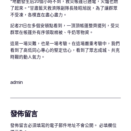
“地動發生后20個小時不到，救災帳篷已通電，火爐也燃
了起來。”甘肅藍天救濟隊副隊長陸昭旭說，為了讓群眾
不受凍，各樸直在盡心盡力。
記者21日在多個安頓點看到，一頂頂帳篷整齊擺列，受災
群眾在帳篷外有序領取棉被、牛奶等物資。
這是一場災難，也是一場考驗。在這場嚴重考驗中，我們
看到了高低同心專心的堅定信心，看到了眾志成城、共克
時艱的動人氣力。
admin
發佈留言
發佈留言必須填寫的電子郵件地址不會公開。
必填欄位