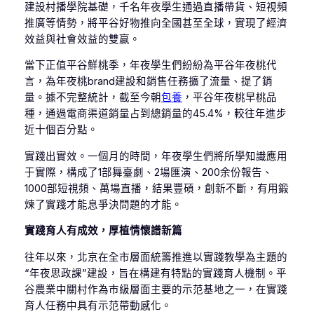
建設村播學院基礎，千名年夜學生通過直播帶貨、短視頻
推廣等情勢，將平谷好物推向全國甚至全球，實現了經濟
效益與社會效益的雙贏。
當下正值平谷鮮桃季，年夜學生們紛紛為平谷年夜桃代
言，為年夜桃brand建設和銷售任務擴了流量、提了銷
量。據不完整統計，截至今朝
包養
，平谷年夜桃早桃品
種，通過電商渠道銷量占到總銷量的45.4%，較往年進步
近十個百分點。
實踐出實效。一個月的時間，年夜學生們將所學知識應用
于實際，構成了1部舞臺劇、2場匯演、200余份報告、
1000部短視頻、萬場直播，結果豐碩，創新不斷，有用鍛
煉了實踐才能息爭決問題的才能。
實踐育人有成效，厚植情懷譜新篇
往年以來，北京在全市層面統籌推進以實踐教學為主題的
“年夜思政課”建設，旨在構建有特點的實踐育人機制。平
谷農業中關村作為市級層面主要的示范基地之一，在實踐
育人任務中具有示范帶動感化。