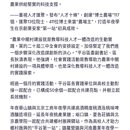
農業供給堅實的科技支撐。
——重視人才匯聚。發布“人才十條”，創建“博士農場”117
個，匯聚13位院士、411位博士來當“農場主”，打造年夜學
生在京創業安家“第一站”初具成效。
“農業中關村建設就是教導科技人才一體改造的生動實
踐，黨的二十屆三中全會的安排設定，加倍堅定了我們進
一個步驟深化改造謀創新的決心。”平谷區委副書記、區
長狄濤表現。他強調，社會實踐活動是教導助力農業中關
村建設的一項具體舉措，也是深化教導科技人才一體改造
的實踐摸索。
經過一個月的實踐活動，平谷區各實踐單位與高校主動對
接一起配合，已構成50余個一起配合共建亮點，并樹立起
長效機制。
年夜華山鎮與北京工商年夜學共建高酒精度桃酒及桃味啤
酒釀造項目，延長年夜桃產業鏈；峪口鎮、夏各莊鎮與北
京農學院一起配合共建鄉村振興驛站，作為高校人才助力
鄉村振興的“平谷第一站”；鎮羅營鎮與河南農業年夜學一