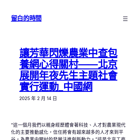
跳
至
留白的時間
主
要
內
容
讓芳華閃爍農業中查包
養網心得關村——北京
展開年夜先生主題社會
實行運動_中國網
2025 年 2 月 14 日
“這一個月我們以親身經歷體會著科技、人才對農業現代
化的主要推動感化，信任將會有越來越多的人才來到平
谷，為農業中關村的發展注進創新動力。”這是北京工商