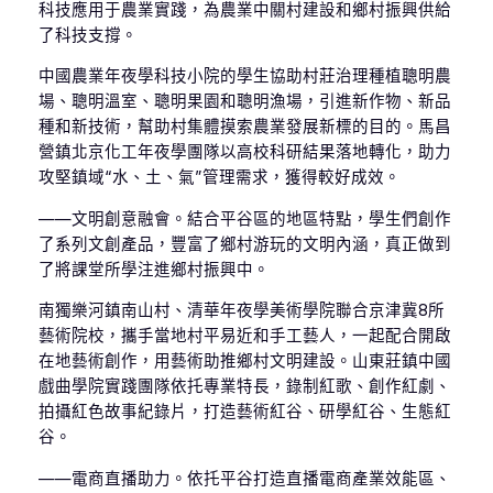
科技應用于農業實踐，為農業中關村建設和鄉村振興供給
了科技支撐。
中國農業年夜學科技小院的學生協助村莊治理種植聰明農
場、聰明溫室、聰明果園和聰明漁場，引進新作物、新品
種和新技術，幫助村集體摸索農業發展新標的目的。馬昌
營鎮北京化工年夜學團隊以高校科研結果落地轉化，助力
攻堅鎮域“水、土、氣”管理需求，獲得較好成效。
——文明創意融會。結合平谷區的地區特點，學生們創作
了系列文創產品，豐富了鄉村游玩的文明內涵，真正做到
了將課堂所學注進鄉村振興中。
南獨樂河鎮南山村、清華年夜學美術學院聯合京津冀8所
藝術院校，攜手當地村平易近和手工藝人，一起配合開啟
在地藝術創作，用藝術助推鄉村文明建設。山東莊鎮中國
戲曲學院實踐團隊依托專業特長，錄制紅歌、創作紅劇、
拍攝紅色故事紀錄片，打造藝術紅谷、研學紅谷、生態紅
谷。
——電商直播助力。依托平谷打造直播電商產業效能區、