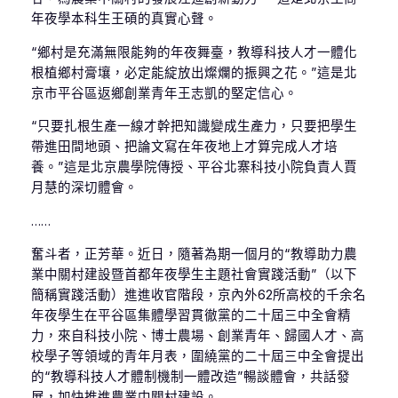
年夜學本科生王碩的真實心聲。
“鄉村是充滿無限能夠的年夜舞臺，教導科技人才一體化
根植鄉村膏壤，必定能綻放出燦爛的振興之花。”這是北
京市平谷區返鄉創業青年王志凱的堅定信心。
“只要扎根生產一線才幹把知識變成生產力，只要把學生
帶進田間地頭、把論文寫在年夜地上才算完成人才培
養。”這是北京農學院傳授、平谷北寨科技小院負責人賈
月慧的深切體會。
……
奮斗者，正芳華。近日，隨著為期一個月的“教導助力農
業中關村建設暨首都年夜學生主題社會實踐活動”（以下
簡稱實踐活動）進進收官階段，京內外62所高校的千余名
年夜學生在平谷區集體學習貫徹黨的二十屆三中全會精
力，來自科技小院、博士農場、創業青年、歸國人才、高
校學子等領域的青年月表，圍繞黨的二十屆三中全會提出
的“教導科技人才體制機制一體改造”暢談體會，共話發
展，加快推進農業中關村建設。