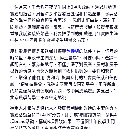
一個月來，千余名年夜學生同上3場思政課，通過理論與
實踐相結合，周全清楚平谷發展歷程和特點產業，參與活
動的學生們紛紛表現受害匪淺。“我們走街串巷，深刻田
間地頭，感觸感染鄉土氣息，清楚產業發展。知農年夜課
堂讓我感觸感染頗豐，我要把學到的知識運用到實際生涯
中往。”中國農業年夜學學生張瀚文表現。
厚植愛農情懷是服務鄉村振興
包養網
的條件。在一個月的
時間里，年夜學生們深刻“博士農場”、科技小院、產銷一
起配合社、繁育基地等，不僅加深了對農業、農村和農平
易近的情感，也深入體會到了鄉村振興的主要性和緊迫
性，增強了他們用“青和力”振興鄉村的社會責任感和任務
感。“假如有機會，我確定愿意再次回到平谷，用我所學
的知識破解我們發現的問題，幫助果農菜農進步支出。”
北京農學院學生王焱堅定地說。
進步人才素質是深化人才發展體制機制改造的主要內容。
實踐活動堅持“1+4+N”形式，即完成1項實踐課題、參與4
項brand活動、構成N項實踐結果，不僅關注年夜學生們
專業技巧的晉陞，更重視綜合素質的培養。