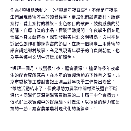
作為4項特點活動之一的“親農年夜舞臺”，不僅是年夜學
生們展現藝術才華的殘暴舞臺，更是他們融進鄉村、服務
鄉村、愛上鄉村的橋梁。出色奪目的歌舞、鼓動感動的詩
朗誦、自導自演的小品，實踐活動期間，年夜學生們充足
發揮本身文藝特長，深刻發掘各村莊文明特點，與村平易
近配合創作和排練豐富的節目，在統一個舞臺上用藝術的
語言講述鄉村故事，充足展現青年學子的自負與朝氣，也
為平谷鄉村文明生涯增加新顏色。
“短短一個月，收獲很年夜、體會很深”，這是許多年夜學
生的配合感觸感染。在本年的實踐活動落下帷幕之際，北
京市委教導工委副書記王達品對年夜學生們提出盼望：
“雖然活動結束了，但教導助力農業中關村建設還在不斷
深化。同學們要深刻學習貫徹黨的二十屆三中全會精力，
傳承好此次實踐中的好經驗、好做法，以振奮的精力和昂
揚的干勁，續寫農業農村現代化的新篇章。”