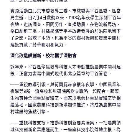
實踐活動由北京市委教導工委、市教委與平谷區委、區當
局主辦，自7月4日啟動以來，1193名年夜學生深刻平谷年
夜地，走訪調查、田間勞作、直播助農，在物流新馬坊、
峪口創新工場、村播學院等平谷改造發展的前沿陣地留下
了身影，鍛煉了本領，也為平谷的鄉村振興和農業中關村
建設貢獻了芳華聰明和氣力。
深化改造謀創新，校地攜手深融會
近年來，平谷區聚焦教導科技人才聯動推動農業中關村建
設，正奮力書寫中國式現代化北京篇章的平谷答卷。
——重視教導引領。與荷蘭瓦赫寧根年夜學、中國農業年
夜學等9所一流高校和科研院所樹立戰略一起配合，蔬菜
生物育種全國重點實驗室、國家境地藥材重點實驗室等相
繼落地。國家農業科技創新港加快推進，將成為農業中關
村建設的焦點引擎。
——重視科技支撐。推動科技創新要素湊集，一批農業領
域科技創新企業應運而生，一座座科技小院落地生根，為