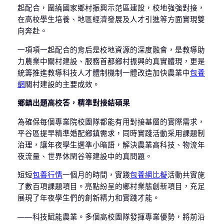
起配合，圍繞國家鄉村振興示范區建設，校地強強對接，
在高校學生培養、地區經濟發展及人才引進等方面實現雙
向奔赴。
一項項一起配合的背后是校地資源的深度融會，是教導助
力農業中關村建設、服務首都鄉村振興的真實體現，更是
統籌推進教導科技人才體制機制一體改造加快農業中
包養
網
關村建設的主要成效。
鄉鎮出題高校答，精準對接結碩果
為確保每個專業院校團隊都能有用對接基層的實際需求，
平谷區提早精準婚配鄉鎮需求，同時實踐活動采用課題制
治理，讓年夜學生選準小暗語，解決農業高科技、物流年
夜流量、世界休閑谷等建設中的真問題。
短短
包養行情
一個月的時間，實踐
包養網比擬
活動共實施
了數百項課題項目。亮點紛呈的鄉村業態創新項目，充足
展現了年夜學生們的創新精力和實踐才能。
——科技賦能農業。多個高校團隊發揮專業優勢，將前沿