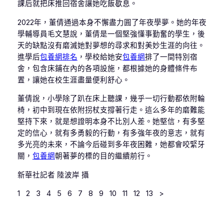
課后就把床推回宿舍讓她吃飯歇息。
2022年，董倩通過本身不懈盡力圓了年夜學夢。她的年夜
學輔導員毛文慧說，董倩是一個堅強懂事勤奮的學生，後
天的缺點沒有磨滅她對夢想的尋求和對美妙生涯的向往。
進學后
包養網排名
，學校給她安
包養網
排了一間特別宿
舍，包含床鋪在內的各項設施，都根據她的身體條件布
置，讓她在校生涯盡量便利舒心。
董倩說，小學除了趴在床上聽課，幾乎一切行動都依附輪
椅，初中到現在依附拐杖支撐著行走。這么多年的磨難能
堅持下來，就是想證明本身不比別人差。她堅信，有多堅
定的信心，就有多勇毅的行動，有多強年夜的意志，就有
多光亮的未來，不論今后碰到多年夜困難，她都會咬緊牙
關，
包養網
朝著夢的標的目的繼續前行。
新華社記者 陸波岸 攝
1 2 3 4 5 6 7 8 9 10 11 12 13 >