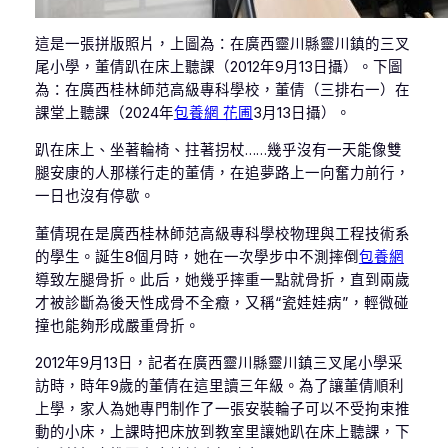
這是一張拼版照片，上圖為：在廣西靈川縣靈川鎮的三叉
尾小學，董倩趴在床上聽課（2012年9月13日攝）。下圖
為：在廣西桂林師范高級專科學校，董倩（三排右一）在
課堂上聽課（2024年
包養網 花圃
3月13日攝）。
趴在床上、坐著輪椅、拄著拐杖……幾乎沒有一天能像雙
腿安康的人那樣行走的董倩，在追夢路上一向奮力前行，
一日也沒有停歇。
董倩現在是廣西桂林師范高級專科學校物理與工程技術系
的學生。誕生8個月時，她在一次學步中不測摔倒
包養網
導致左腿骨折。此后，她幾乎摔重一點就骨折，直到兩歲
才被診斷為後天性成骨不全癥，又稱“瓷娃娃病”，輕微碰
撞也能夠形成嚴重骨折。
2012年9月13日，記者在廣西靈川縣靈川鎮三叉尾小學采
訪時，時年9歲的董倩在這里讀三年級。為了讓董倩順利
上學，家人為她專門制作了一張安裝輪子可以不受拘束推
動的小床，上課時把床放到教室里讓她趴在床上聽課，下