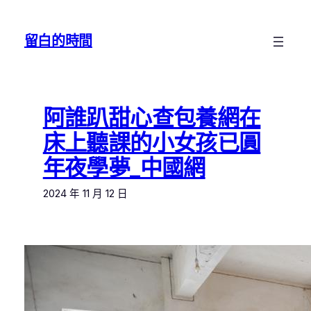
跳
至
留白的時間
主
要
內
容
阿誰趴甜心查包養網在
床上聽課的小女孩已圓
年夜學夢_中國網
2024 年 11 月 12 日