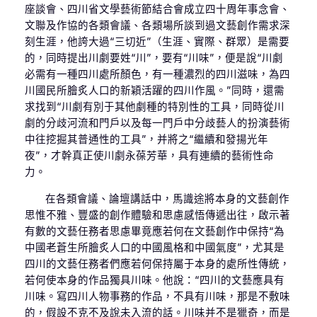
座談會、四川省文學藝術節結合會成立四十周年事念會、
文聯及作協的各類會議、各類場所談到過文藝創作需求深
刻生涯，他誇大過“三切近”（生涯、實際、群眾）是需要
的，同時提出川劇要姓“川”，要有“川味”，便是說“川劇
必需有一種四川處所顏色，有一種濃烈的四川滋味，為四
川國民所膾炙人口的新穎活躍的四川作風。”同時，還需
求找到“川劇有別于其他劇種的特別性的工具，同時從川
劇的分歧河流和門戶以及每一門戶中分歧藝人的扮演藝術
中往挖掘其普通性的工具”，并將之“繼續和發揚光年
夜”，才幹真正使川劇永葆芳華，具有連續的藝術性命
力。
在各類會議、論壇講話中，馬識途將本身的文藝創作
思惟不雅、豐盛的創作體驗和思慮感悟傳遞出往，啟示著
有數的文藝任務者思慮畢竟應若何在文藝創作中保持“為
中國老蒼生所膾炙人口的中國風格和中國氣度”，尤其是
四川的文藝任務者們應若何保持屬于本身的處所性傳統，
若何使本身的作品獨具川味。他說：“四川的文藝應具有
川味。寫四川人物事務的作品，不具有川味，那是不敷味
的，假設不克不及說未入流的話。川味并不是獵奇，而是