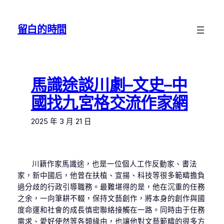
跳
至
留白的時間
主
要
內
容
馬識途談川劇–文史–中
國找九宮格交流作家網
2025 年 3 月 21 日
川籍作家馬識途，也是一位個人工作反動家、書法
家，新中國后，他曾在扶植、宣揚、科技等很多範疇擔負
過分歧的行政引導職務。最難堪得的是，他在沉重的任務
之余，一向筆耕不輟，保持文藝創作，將本身的創作與國
度命運和社會的成長慎密聯絡接觸在一路。同時由于任務
需求、愛好使然等各類緣由，也讓他對文藝範疇的很多方