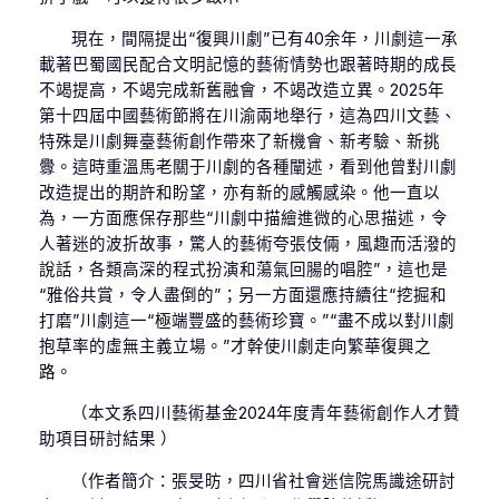
現在，間隔提出“復興川劇”已有40余年，川劇這一承
載著巴蜀國民配合文明記憶的藝術情勢也跟著時期的成長
不竭提高，不竭完成新舊融會，不竭改造立異。2025年
第十四屆中國藝術節將在川渝兩地舉行，這為四川文藝、
特殊是川劇舞臺藝術創作帶來了新機會、新考驗、新挑
釁。這時重溫馬老關于川劇的各種闡述，看到他曾對川劇
改造提出的期許和盼望，亦有新的感觸感染。他一直以
為，一方面應保存那些“川劇中描繪進微的心思描述，令
人著迷的波折故事，驚人的藝術夸張伎倆，風趣而活潑的
說話，各類高深的程式扮演和蕩氣回腸的唱腔”，這也是
“雅俗共賞，令人盡倒的”；另一方面還應持續往“挖掘和
打磨”川劇這一“極端豐盛的藝術珍寶。”“盡不成以對川劇
抱草率的虛無主義立場。”才幹使川劇走向繁華復興之
路。
（本文系四川藝術基金2024年度青年藝術創作人才贊
助項目研討結果 ）
（作者簡介：張旻昉，四川省社會迷信院馬識途研討