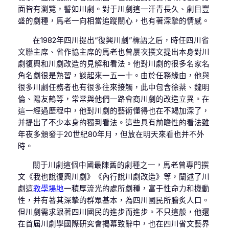
面皆有瀏覽，譬如川劇。對于川劇這一汗青長久、劇目豐
盛的劇種，馬老一向相當追蹤關心，也有著深摯的情感。
在1982年四川提出“復興川劇”標語之后，時任四川省
文聯主席、省作協主席的馬老也曾屢次撰文提出本身對川
劇復興和川劇改造的見解和看法。他對川劇的很多名家名
角名劇很是熟習，談起來一五一十。由於任務緣由，他與
很多川劇任務者也有很多往來接觸，此中包含徐棻、魏明
倫、陽友鶴等，常常與他們一路會商川劇的改造立異。在
這一經過歷程中，他對川劇的藝術懂得也在不竭加深了，
并提出了不少本身的獨到看法。這些具有前瞻性的看法雖
年夜多頒發于20世紀80年月，但放在明天來看也并不外
時。
關于川劇這個中國最陳舊的劇種之一，馬老曾專門撰
文《我也說復興川劇》《內行說川劇改造》等，闡述了川
劇這
教學場地
一積厚流光的處所劇種，富于性命力和機動
性，并有著其深摯的群眾基本，為四川國民所膾炙人口。
但川劇需求跟著四川國民的進步而進步。不只這般，他還
在首屆川劇學國際研究會揭幕致辭中，也在四川省文藝界