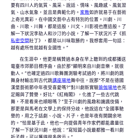
要有四川人的氣質、風采、說話、情味、風趣感、風氣習
氣、山水氣象，並且是典範化的。
家教
如許就易于在藝術
上奇光異彩，在中國文藝中占有特別的位置。川劇、川
曲、川歌、川舞，都是這般，川文、川影視也應這般。了
解一下狀況李劼人和沙汀的小說，了解一下狀況片子《抓
私密空間
壯丁》，都是以川味取勝的。我想套用一句話：
越有處所性就越有全國性。”
在生涯中，他更是稱贊過本身在早上聽到的成都播送
電臺市郊節目標序曲，由於那“顯明來自川劇音樂，就很
動人。”也確定過四川歌舞團測驗考試過的，將川劇的跳
舞身材輸出到古代跳
講座場地
舞中往，說那“不是在德國
漢堡藝術節中年夜受喜愛嗎?”對川劇新實驗
瑜伽場地
也充
足賜與了贊譽，好比“《紅梅閣》，化進了一些古代跳
舞，不是看來也順眼嗎？”至于川劇的風趣和譏諷伎倆，
那更是與馬老在文學上的保持分歧，他說這在“全國事馳
譽的，用之于話劇、小說、片子，也是年夜有開闢余地
的。”恰是基于此，他也一向提倡青年作家們都能盡量往
了解一下狀況川劇，他說：“寫短篇小說最都雅一看川劇
折子戲，可以獲得很多啟示。”